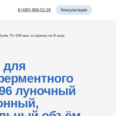
Консультация
8 (495) 969-52-28
ём 75−200 мкл, в стрипах по 8 штук
 для
ерментного
 96 луночный
онный,
льный объём