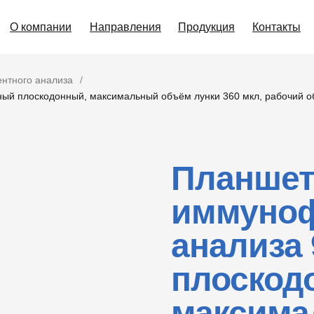
О компании
Направления
Продукция
Контакты
нтного анализа
/
й плоскодонный, максимальный объём лунки 360 мкл, рабочий объ
Планшет
иммуноф
анализа
плоскод
максима