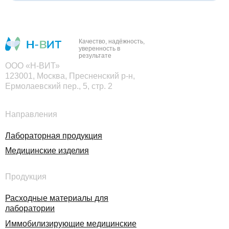
Качество, надёжность,
уверенность в
результате
ООО «Н-ВИТ»
123001, Москва, Пресненский р-н,
Ермолаевский пер., 5, стр. 2
Направления
Лабораторная продукция
Медицинские изделия
Продукция
Расходные материалы для
лаборатории
Иммобилизирующие медицинские