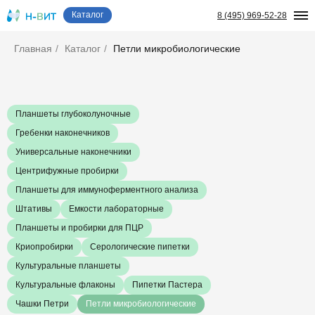
Каталог
8 (495) 969-52-28
Главная
/
Каталог
/
Петли микробиологические
Планшеты глубоколуночные
Гребенки наконечников
Универсальные наконечники
Центрифужные пробирки
Планшеты для иммуноферментного анализа
Штативы
Емкости лабораторные
Планшеты и пробирки для ПЦР
Криопробирки
Серологические пипетки
Культуральные планшеты
Культуральные флаконы
Пипетки Пастера
Чашки Петри
Петли микробиологические