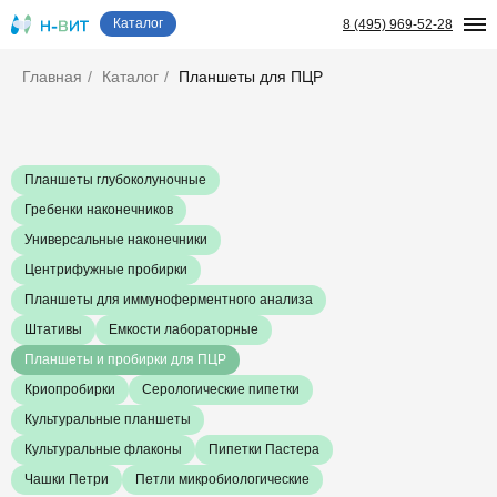
Каталог
8 (495) 969-52-28
Главная
/
Каталог
/
Планшеты для ПЦР
Планшеты глубоколуночные
Гребенки наконечников
Универсальные наконечники
Центрифужные пробирки
Планшеты для иммуноферментного анализа
Штативы
Емкости лабораторные
Планшеты и пробирки для ПЦР
Криопробирки
Серологические пипетки
Культуральные планшеты
Культуральные флаконы
Пипетки Пастера
Чашки Петри
Петли микробиологические