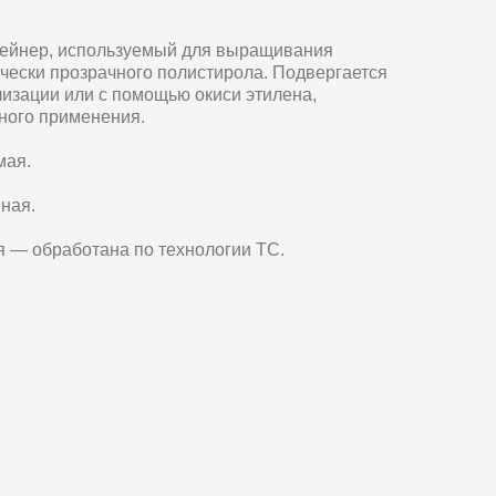
тейнер, используемый для выращивания
тически прозрачного полистирола. Подвергается
лизации или с помощью окиси этилена,
тного применения.
мая.
ная.
 — обработана по технологии ТС.