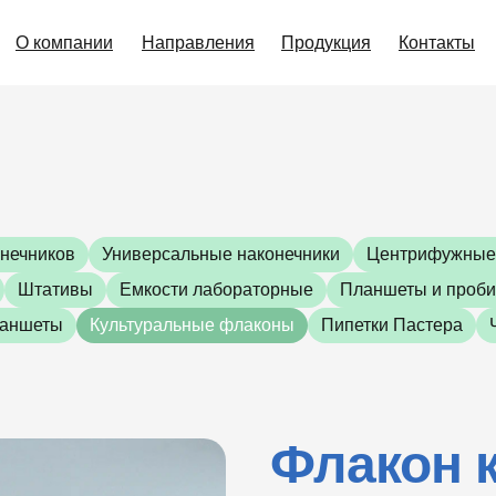
О компании
Направления
Продукция
Контакты
онечников
Универсальные наконечники
Центрифужные
Штативы
Емкости лабораторные
Планшеты и проби
ланшеты
Культуральные флаконы
Пипетки Пастера
Флакон 